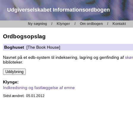
Udgiverselskabet Informationsordbogen
Ny søgning
Klynger
Om ordbogen
Kontakt
Ordbogsopslag
Boghuset
[The Book House]
Navnet på et edb-system til indeksering, lagring og genfinding af
skøn
biblioteker.
Klynge:
Indkredsning og fastlæggelse af emne
Sidst ændret: 05.01.2012