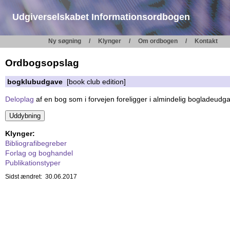
Udgiverselskabet Informationsordbogen
Ny søgning
Klynger
Om ordbogen
Kontakt
Ordbogsopslag
bogklubudgave
[book club edition]
Deloplag
af en bog som i forvejen foreligger i almindelig bogladeud
Klynger:
Bibliografibegreber
Forlag og boghandel
Publikationstyper
Sidst ændret: 30.06.2017