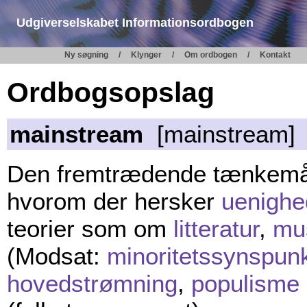
Udgiverselskabet Informationsordbogen
Ny søgning
Klynger
Om ordbogen
Kontakt
Ordbogsopslag
mainstream
[mainstream]
Den fremtrædende tænkemåd
hvorom der hersker
uenighe
teorier som om
litteratur
,
mu
(Modsat:
minoritetssynspun
hovedstrømning
,
populisme