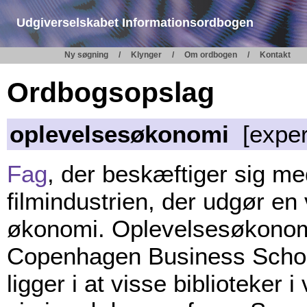
Udgiverselskabet Informationsordbogen
Ny søgning
Klynger
Om ordbogen
Kontakt
Ordbogsopslag
oplevelsesøkonomi
[exper
Fag
, der beskæftiger sig me
filmindustrien, der udgør e
økonomi. Oplevelsesøkonomi
Copenhagen Business School
ligger i at visse biblioteker