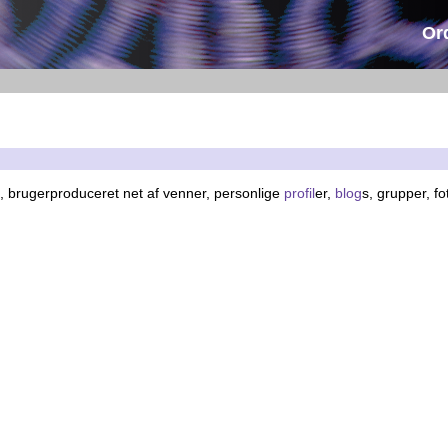
Or
vt, brugerproduceret net af venner, personlige
profil
er,
blog
s, grupper, f