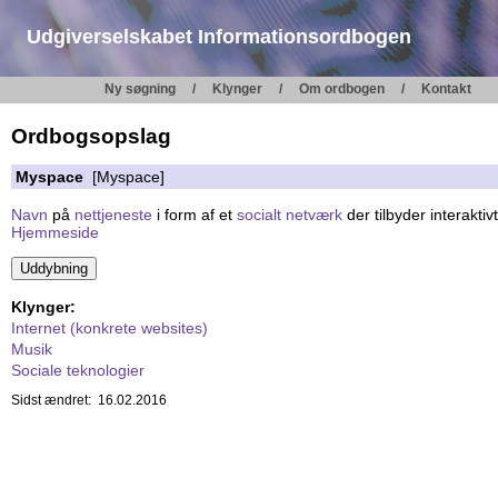
Udgiverselskabet Informationsordbogen
Ny søgning
Klynger
Om ordbogen
Kontakt
Ordbogsopslag
Myspace
[Myspace]
Navn
på
nettjeneste
i form af et
socialt netværk
der tilbyder interakti
Hjemmeside
Klynger:
Internet (konkrete websites)
Musik
Sociale teknologier
Sidst ændret: 16.02.2016