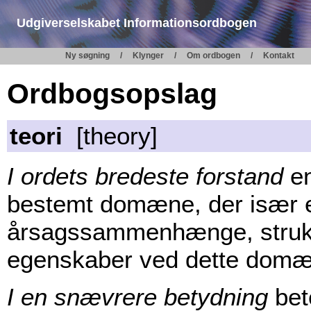
Udgiverselskabet Informationsordbogen
Ny søgning
Klynger
Om ordbogen
Kontakt
Ordbogsopslag
teori
[theory]
I ordets bredeste forstand
en
bestemt domæne, der især er
årsagssammenhænge, struktu
egenskaber ved dette domæ
I en snævrere betydning
bete