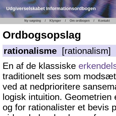
Udgiverselskabet Informationsordbogen
Ny søgning
Klynger
Om ordbogen
Kontakt
Ordbogsopslag
rationalisme
[rationalism]
En af de klassiske
erkendel
traditionelt ses som modsæt
ved at nedprioritere sansem
logisk intuition. Geometrie
og for rationalister et bevi