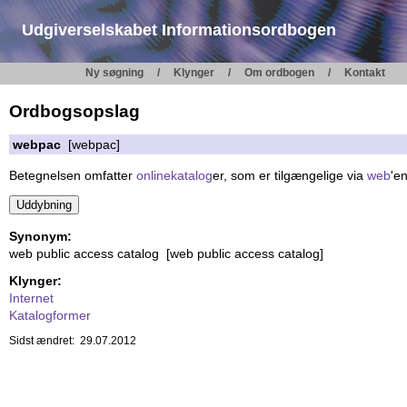
Udgiverselskabet Informationsordbogen
Ny søgning
Klynger
Om ordbogen
Kontakt
Ordbogsopslag
webpac
[webpac]
Betegnelsen omfatter
onlinekatalog
er, som er tilgængelige via
web
'en
Synonym:
web public access catalog [web public access catalog]
Klynger:
Internet
Katalogformer
Sidst ændret: 29.07.2012