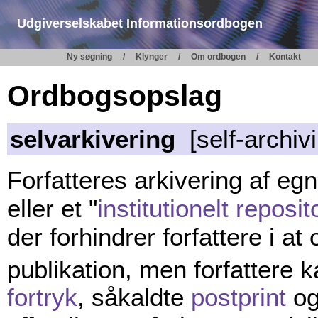
Udgiverselskabet Informationsordbogen
Ny søgning
Klynger
Om ordbogen
Kontakt
Ordbogsopslag
selvarkivering
[self-archivi
Forfatteres arkivering af eg
eller et "
institutionelt reposit
der forhindrer forfattere i at
publikation, men forfattere 
fortryk
, såkaldte
postprint
og 