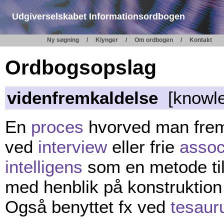
Udgiverselskabet Informationsordbogen
Ny søgning
Klynger
Om ordbogen
Kontakt
Ordbogsopslag
videnfremkaldelse
[knowled
En
proces
hvorved man fremk
ved
interview
eller frie
assoc
intelligens
som en metode til
med henblik på konstruktion
Også benyttet fx ved
tesaur