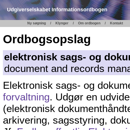
Udgiverselskabet Informationsordbogen
Ny søgning
Klynger
Om ordbogen
Kontakt
Ordbogsopslag
elektronisk sags- og dok
document and records man
Elektronisk sags- og dokume
forvaltning
. Udgør en udvidel
(elektronisk dokumenthåndt
arkivering, sagsstyring, do