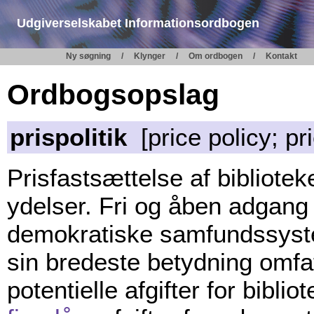
Udgiverselskabet Informationsordbogen
Ny søgning
Klynger
Om ordbogen
Kontakt
Ordbogsopslag
prispolitik
[price policy; pr
Prisfastsættelse af bibliote
ydelser. Fri og åben adgang t
demo­kratiske samfundssyst
sin bredeste betydning omfa
potentielle afgifter for bibli