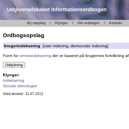
Udgiverselskabet Informationsordbogen
Ny søgning
Klynger
Om ordbogen
Kontakt
Ordbogsopslag
brugerindeksering
[user indexing; democratic indexing]
Form for
emneindeksering
der er baseret på brugernes fortolkning a
Klynger:
Indeksering
Sociale teknologier
Sidst ændret: 31.07.2012