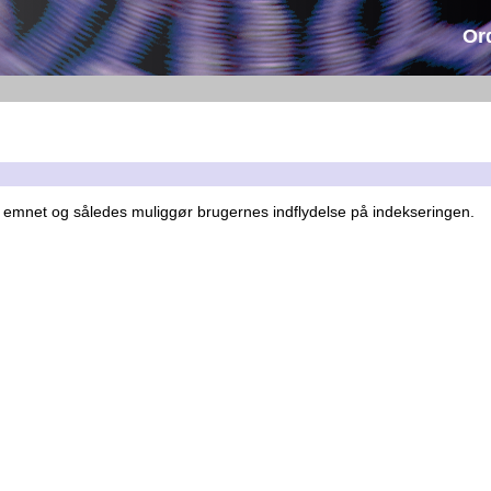
Or
f emnet og således muliggør brugernes indflydelse på indekseringen.