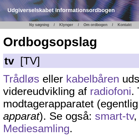
Udgiverselskabet Informationsordbogen
Ny søgning
Klynger
Om ordbogen
Kontakt
Ordbogsopslag
tv
[TV]
Trådløs
eller
kabelbåren
uds
videreudvikling af
radiofoni
.
modtagerapparatet (egentli
apparat
). Se også:
smart-tv
Mediesamling
.