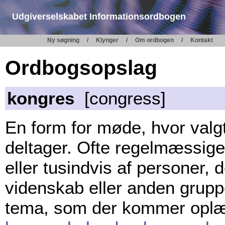
Udgiverselskabet Informationsordbogen
Ny søgning
Klynger
Om ordbogen
Kontakt
Ordbogsopslag
kongres
[congress]
En form for møde, hvor valg
deltager. Ofte regelmæssi
eller tusindvis af personer, 
videnskab eller anden grupp
tema, som der kommer oplæg