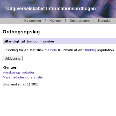
Udgiverselskabet Informationsordbogen
Ny søgning
Klynger
Om ordbogen
Kontakt
Ordbogsopslag
tilfældigt tal
[random number]
Grundlag for en statistisk
metode
til udtræk af en
tilfældig
population.
Klynger:
Forskningsmetoder
Målemetoder og statistik
Sidst ændret: 28.11.2023