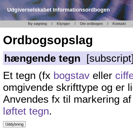
Udgiverselskabet Informationsordbogen
Ny søgning
Klynger
Om ordbogen
Kontakt
Ordbogsopslag
hængende tegn
[subscript
Et tegn (fx
bogstav
eller
ciff
omgivende skrifttype og er l
Anvendes fx til markering af 
løftet tegn
.