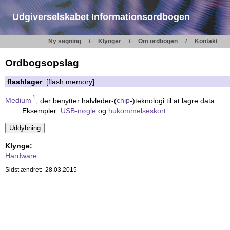
Udgiverselskabet Informationsordbogen
Ny søgning
Klynger
Om ordbogen
Kontakt
Ordbogsopslag
flashlager
[flash memory]
1
Medium
, der benytter halvleder-(
chip
-)teknologi til at lagre data.
Eksempler:
USB-nøgle
og
hukommelseskort
.
Klynge:
Hardware
Sidst ændret: 28.03.2015