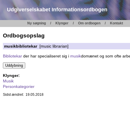
Udgiverselskabet Informationsordbogen
Ny søgning
Klynger
Om ordbogen
Kontakt
Ordbogsopslag
musikbibliotekar
[music librarian]
Bibliotekar
der har specialiseret sig i
musik
domænet og som ofte arbe
Klynger:
Musik
Personkategorier
Sidst ændret: 19.05.2018