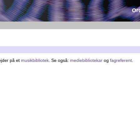
Or
jder på et
musikbibliotek
. Se også:
mediebibliotekar
og
fagreferent
.