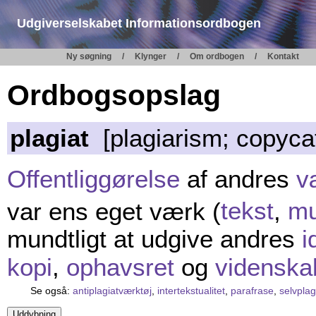
Udgiverselskabet Informationsordbogen
Ny søgning
Klynger
Om ordbogen
Kontakt
Ordbogsopslag
plagiat
[plagiarism; copycat;
Offentliggørelse
af andres
v
var ens eget værk (
tekst
,
mu
mundtligt at udgive andres
i
kopi
,
ophavsret
og
videnska
Se også:
antiplagiatværktøj
,
intertekstualitet
,
parafrase
,
selvplag