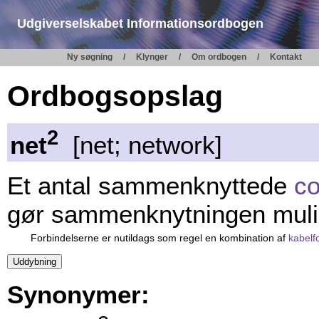
Udgiverselskabet Informationsordbogen
Ny søgning
Klynger
Om ordbogen
Kontakt
Ordbogsopslag
2
net
[net; network]
Et antal sammenknyttede
c
gør sammenknytningen muli
Forbindelserne er nutildags som regel en kombination af
kabelf
Synonymer: