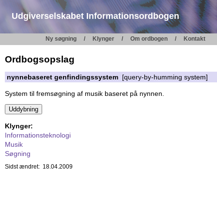
Udgiverselskabet Informationsordbogen
Ny søgning
Klynger
Om ordbogen
Kontakt
Ordbogsopslag
nynnebaseret genfindingssystem
[query-by-humming system]
System til fremsøgning af musik baseret på nynnen.
Klynger:
Informationsteknologi
Musik
Søgning
Sidst ændret: 18.04.2009