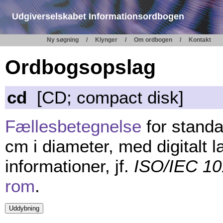
Udgiverselskabet Informationsordbogen
Ny søgning
Klynger
Om ordbogen
Kontakt
Ordbogsopslag
cd
[CD; compact disk]
Fællesbetegnelse
for standa
cm i diameter, med digitalt l
informationer, jf.
ISO/IEC 1
rom
.