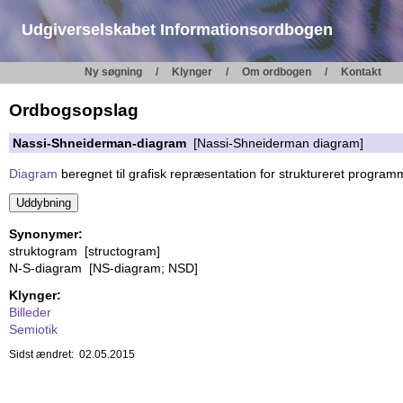
Udgiverselskabet Informationsordbogen
Ny søgning
Klynger
Om ordbogen
Kontakt
Ordbogsopslag
Nassi-Shneiderman-diagram
[Nassi-Shneiderman diagram]
Diagram
beregnet til grafisk repræsentation for struktureret progra
Synonymer:
struktogram [structogram]
N-S-diagram [NS-diagram; NSD]
Klynger:
Billeder
Semiotik
Sidst ændret: 02.05.2015