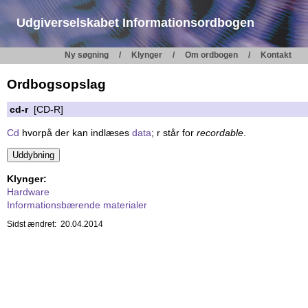
Udgiverselskabet Informationsordbogen
Ny søgning
Klynger
Om ordbogen
Kontakt
Ordbogsopslag
cd-r
[CD-R]
Cd
hvorpå der kan indlæses
data
; r står for
recordable
.
Klynger:
Hardware
Informationsbærende materialer
Sidst ændret: 20.04.2014