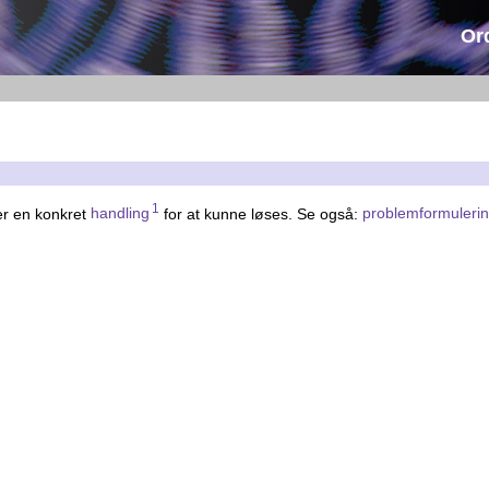
Or
1
er en konkret
handling
for at kunne løses. Se også:
problemformuleri