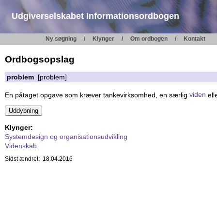
Udgiverselskabet Informationsordbogen
Ny søgning
Klynger
Om ordbogen
Kontakt
Ordbogsopslag
problem
[problem]
En påtaget opgave som kræver tankevirksomhed, en særlig
viden
ell
Klynger:
Systemdesign og organisationsudvikling
Videnskab
Sidst ændret: 18.04.2016