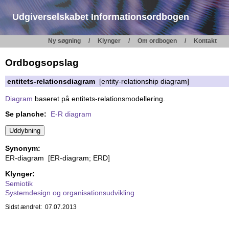
Udgiverselskabet Informationsordbogen
Ny søgning
Klynger
Om ordbogen
Kontakt
Ordbogsopslag
entitets-relationsdiagram
[entity-relationship diagram]
Diagram
baseret på entitets-relationsmodellering.
Se planche:
E-R diagram
Synonym:
ER-diagram [ER-diagram; ERD]
Klynger:
Semiotik
Systemdesign og organisationsudvikling
Sidst ændret: 07.07.2013