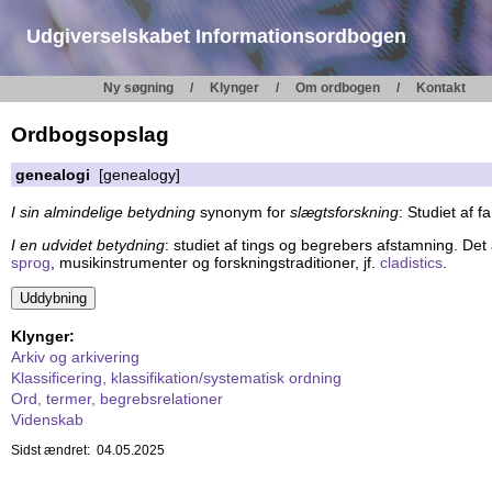
Udgiverselskabet Informationsordbogen
Ny søgning
Klynger
Om ordbogen
Kontakt
Ordbogsopslag
genealogi
[genealogy]
I sin almindelige betydning
synonym for
slægtsforskning
: Studiet af 
I en udvidet betydning
: studiet af tings og begrebers afstamning. Det
sprog
, musikinstrumenter og forskningstraditioner, jf.
cladistics
.
Klynger:
Arkiv og arkivering
Klassificering, klassifikation/systematisk ordning
Ord, termer, begrebsrelationer
Videnskab
Sidst ændret: 04.05.2025