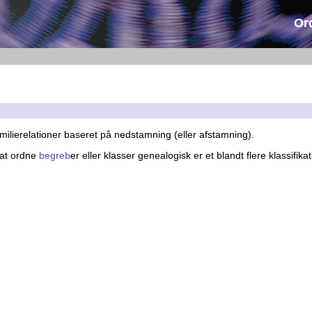
Or
familierelationer baseret på nedstamning (eller afstamning).
 at ordne
begreb
er eller klasser genealogisk er et blandt flere klassifi