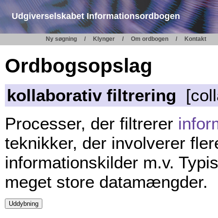
Udgiverselskabet Informationsordbogen
Ny søgning
Klynger
Om ordbogen
Kontakt
Ordbogsopslag
kollaborativ filtrering
[coll
Processer, der filtrerer
infor
teknikker, der involverer fle
informationskilder m.v. Typisk
meget store datamængder.