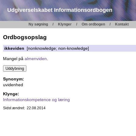
Udgiverselskabet Informationsordbogen
Ny søgning
Klynger
Om ordbogen
Kontakt
Ordbogsopslag
ikkeviden
[nonknowledge; non-knowledge]
Mangel på
almenviden
.
Synonym:
uvidenhed
Klynge:
Informationskompetence og læring
Sidst ændret: 22.08.2014