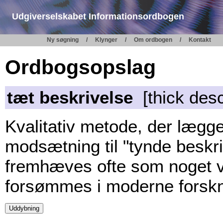
Udgiverselskabet Informationsordbogen
Ny søgning
Klynger
Om ordbogen
Kontakt
Ordbogsopslag
tæt beskrivelse
[thick desc
Kvalitativ metode, der lægg
modsætning til "tynde beskri
fremhæves ofte som noget vær
forsømmes i moderne forskn