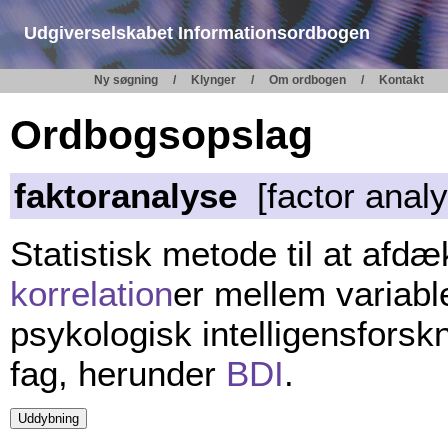
Udgiverselskabet Informationsordbogen
Ny søgning
Klynger
Om ordbogen
Kontakt
Ordbogsopslag
faktoranalyse
[factor analy
Statistisk metode til at afd
korrelation
er mellem variable
psykologisk intelligensfors
fag, herunder
BDI
.