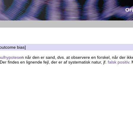
Or
e-outcome bias]
nulhypotese
n når den er sand, dvs. at observere en forskel, når der ikke
Der findes en lignende fejl, der er af systematisk natur, jf.
falsk positiv
.