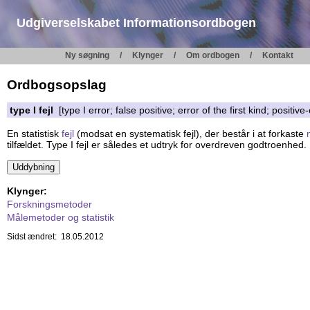
Udgiverselskabet Informationsordbogen
Ny søgning
Klynger
Om ordbogen
Kontakt
Ordbogsopslag
type I fejl
[type I error; false positive; error of the first kind; positiv
En statistisk
fejl
(modsat en systematisk fejl), der består i at forkaste
tilfældet. Type I fejl er således et udtryk for overdreven godtroenhed. 
Klynger:
Forskningsmetoder
Målemetoder og statistik
Sidst ændret: 18.05.2012