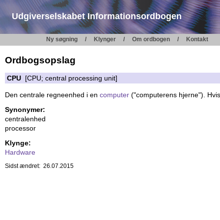
Udgiverselskabet Informationsordbogen
Ny søgning
Klynger
Om ordbogen
Kontakt
Ordbogsopslag
CPU
[CPU; central processing unit]
Den centrale regneenhed i en
computer
("computerens hjerne"). Hvis 
Synonymer:
centralenhed
processor
Klynge:
Hardware
Sidst ændret: 26.07.2015