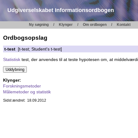
Udgiverselskabet Informationsordbogen
Ny søgning
Klynger
Om ordbogen
Kontakt
Ordbogsopslag
t-test
[t-test; Student's t-test]
Statistisk
test, der anvendes til at teste hypotesen om, at middelværd
Klynger:
Forskningsmetoder
Målemetoder og statistik
Sidst ændret: 18.09.2012