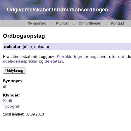
Udgiverselskabet Informationsordbogen
Ny søgning
Klynger
Om ordbogen
Kontakt
Ordbogsopslag
deleatur
[dele; deleatur]
Fra latin: »skal ødelægges«.
Korrekturtegn
for
bogstav
er eller
ord
, d
udeladelsesprikker
og
deletetast
.
Synonym:
dl
Klynger:
Skrift
Typografi
Sidst ændret: 07.09.2018