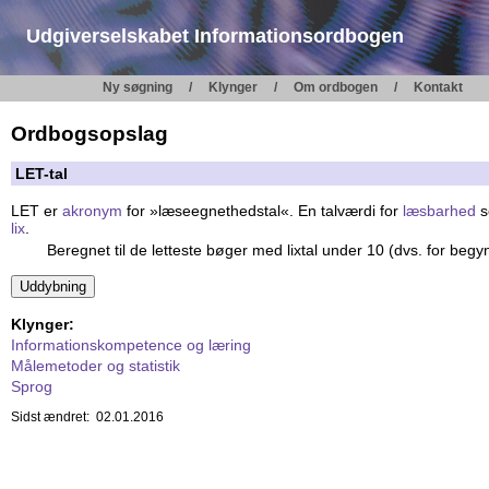
Udgiverselskabet Informationsordbogen
Ny søgning
Klynger
Om ordbogen
Kontakt
Ordbogsopslag
LET-tal
LET er
akronym
for »læseegnethedstal«. En talværdi for
læsbarhed
s
lix
.
Beregnet til de letteste bøger med lixtal under 10 (dvs. for beg
Klynger:
Informationskompetence og læring
Målemetoder og statistik
Sprog
Sidst ændret: 02.01.2016