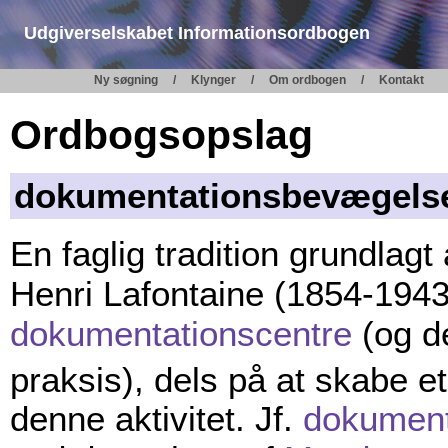
Udgiverselskabet Informationsordbogen
Ny søgning
Klynger
Om ordbogen
Kontakt
Ordbogsopslag
dokumentationsbevægels
En faglig tradition grundlagt
Henri Lafontaine (1854-1943
dokumentationscentre
(og d
praksis), dels på at skabe et
denne aktivitet. Jf.
dokument