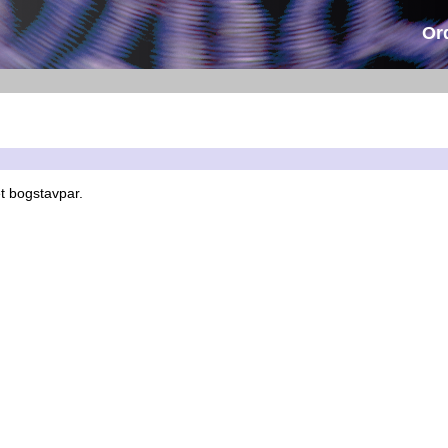
Or
et bogstavpar.