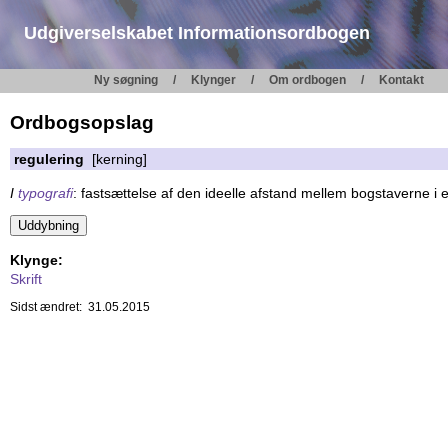
Udgiverselskabet Informationsordbogen
Ny søgning
Klynger
Om ordbogen
Kontakt
Ordbogsopslag
regulering
[kerning]
I
typografi
: fastsættelse af den ideelle afstand mellem bogstaverne i 
Klynge:
Skrift
Sidst ændret: 31.05.2015