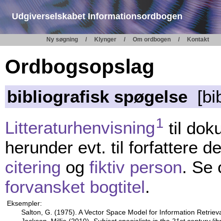
Udgiverselskabet Informationsordbogen
Ny søgning
Klynger
Om ordbogen
Kontakt
Ordbogsopslag
bibliografisk spøgelse
[bib
1
Litteraturhenvisning
til dok
herunder evt. til forfattere de
citering
og
fiktiv person
. Se
forvansket bogtitel
.
Eksempler:
Salton, G. (1975). A Vector Space Model for Information Retriev
Jackson, Millie (2010).
Subject specialists in the 21st century lib