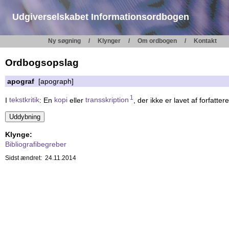
Udgiverselskabet Informationsordbogen
Ny søgning
Klynger
Om ordbogen
Kontakt
Ordbogsopslag
apograf
[apograph]
1
I
tekstkritik
: En
kopi
eller
transskription
, der ikke er lavet af forfatte
Klynge:
Bibliografibegreber
Sidst ændret: 24.11.2014