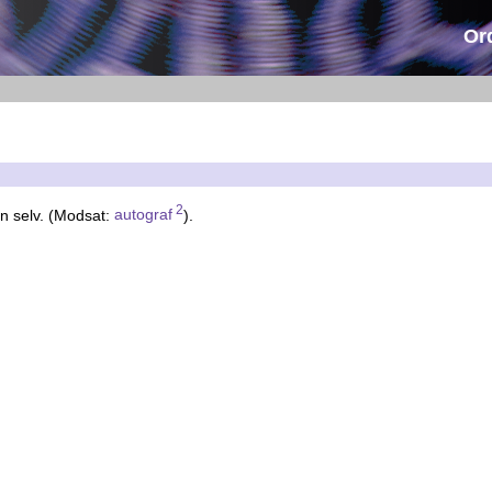
Or
2
ren selv. (Modsat:
autograf
).