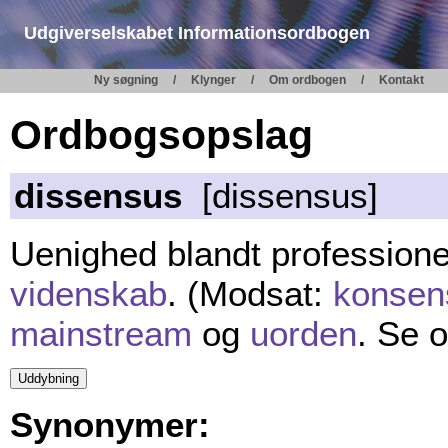
Udgiverselskabet Informationsordbogen
Ny søgning
Klynger
Om ordbogen
Kontakt
Ordbogsopslag
dissensus
[dissensus]
Uenighed blandt professionel
videnskab
. (Modsat:
konsen
mainstream
og
uorden
. Se 
Synonymer: