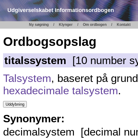
Udgiverselskabet Informationsordbogen
Ny søgning
Klynger
Om ordbogen
Kontakt
Ordbogsopslag
titalssystem
[10 number s
Talsystem
, baseret på grund
hexadecimale talsystem
.
Synonymer:
decimalsystem [decimal nu