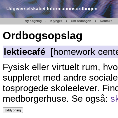
Udgiverselskabet Informationsordbogen
Ny søgning
Klynger
Om ordbogen
Kontakt
Ordbogsopslag
lektiecafé
[homework cente
Fysisk eller virtuelt rum, hv
suppleret med andre sociale a
tosprogede skoleelever. Finde
medborgerhuse. Se også:
s