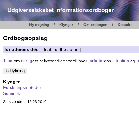
Udgiverselskabet Informationsordbogen
Ny søgning
Klynger
Om ordbogen
Kontakt
Ordbogsopslag
forfatterens død
[death of the author]
Tese
om
sprog
ets selvstændige værdi hvor
forfatter
ens
intention
og
b
Klynger:
Forskningsmetoder
Semiotik
Sidst ændret: 12.03.2016