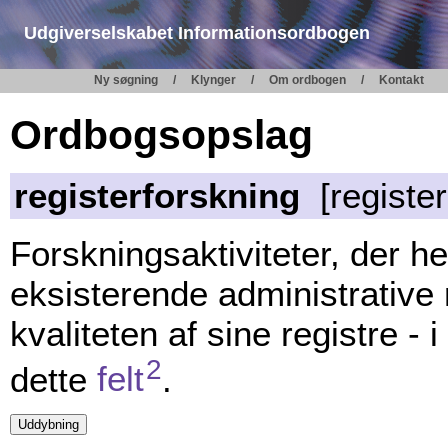
Udgiverselskabet Informationsordbogen
Ny søgning
Klynger
Om ordbogen
Kontakt
Ordbogsopslag
registerforskning
[register
Forskningsaktiviteter, der he
eksisterende administrative 
kvaliteten af sine registre - 
2
dette
felt
.