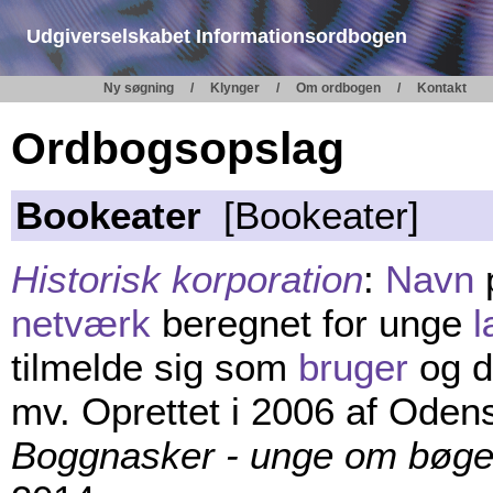
Udgiverselskabet Informationsordbogen
Ny søgning
Klynger
Om ordbogen
Kontakt
Ordbogsopslag
Bookeater
[Bookeater]
Historisk korporation
:
Navn
netværk
beregnet for unge
l
tilmelde sig som
bruger
og d
mv. Oprettet i 2006 af Oden
Boggnasker - unge om bøge