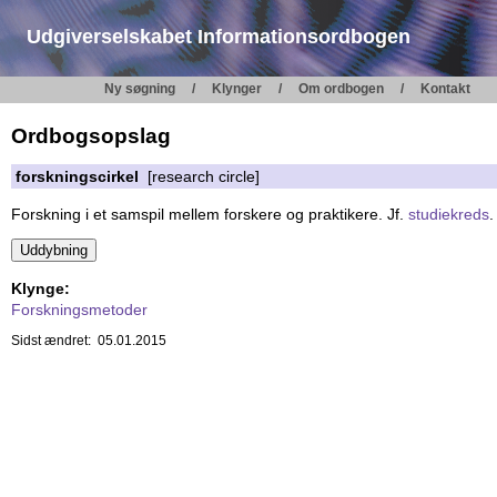
Udgiverselskabet Informationsordbogen
Ny søgning
Klynger
Om ordbogen
Kontakt
Ordbogsopslag
forskningscirkel
[research circle]
Forskning i et samspil mellem forskere og praktikere. Jf.
studiekreds
.
Klynge:
Forskningsmetoder
Sidst ændret: 05.01.2015