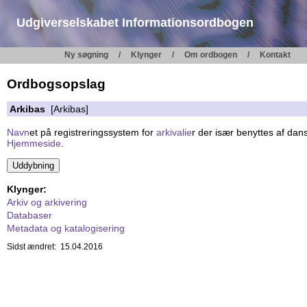
Udgiverselskabet Informationsordbogen
Ny søgning
Klynger
Om ordbogen
Kontakt
Ordbogsopslag
Arkibas
[Arkibas]
Navn
et på registreringssystem for
arkivalie
r der især benyttes af da
Hjemmeside
.
Klynger:
Arkiv og arkivering
Databaser
Metadata og katalogisering
Sidst ændret: 15.04.2016