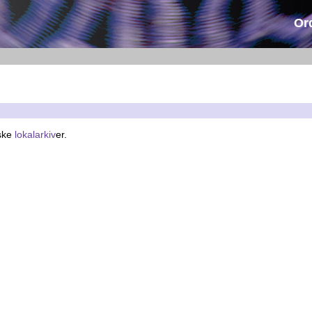
Or
nske
lokalarkiv
er.