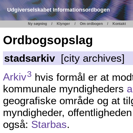
Udgiverselskabet Informationsordbogen
Ny søgning
Klynger
Om ordbogen
Kontakt
Ordbogsopslag
stadsarkiv
[city archives]
3
Arkiv
hvis formål er at mo
kommunale myndigheders
a
geografiske område og at til
myndigheder, offentligheden 
også:
Starbas
.